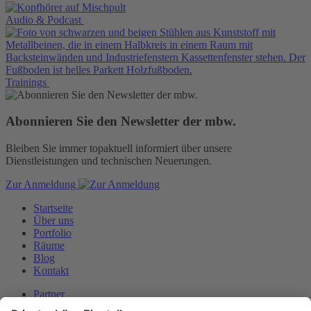
Audio & Podcast
Trainings
Abonnieren Sie den Newsletter der mbw.
Bleiben Sie immer topaktuell informiert über unsere
Dienstleistungen und technischen Neuerungen.
Zur Anmeldung
Startseite
Über uns
Portfolio
Räume
Blog
Kontakt
Partner
Downloads