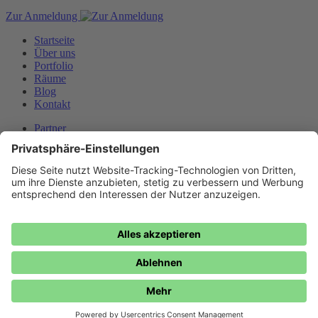
Zur Anmeldung
Startseite
Über uns
Portfolio
Räume
Blog
Kontakt
Partner
Downloads
Datenschutz
Impressum
AGB
Karriere
mbw Medienberatung der Wirtschaft GmbH
Max-Joseph-Straße 5
80333 München
+49 89 551 78-324